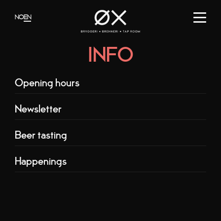
Gå til hovedinnholdet
Gå til menyen
NO
EN
I
NF
O
Opening hours
Newsletter
Beer tasting
Happenings