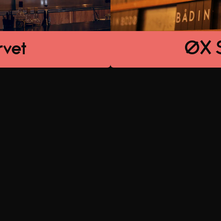
rvet
ØX S