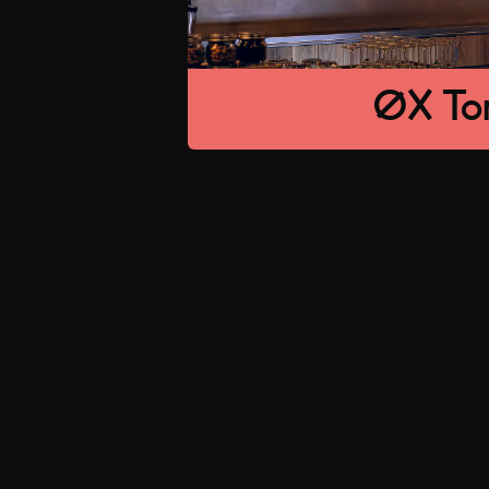
ØX To