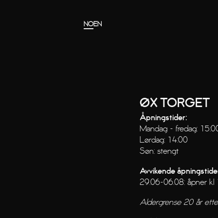
Gå til hovedinnholdet
Gå til menyen
NO
EN
ØX TORGET
Åpningstider:
Mandag - fredag: 15:0
Lørdag: 14:00
Søn: stengt
Avvikende åpningstide
29.06-06.08: åpner kl
Aldergrense 20 år ette