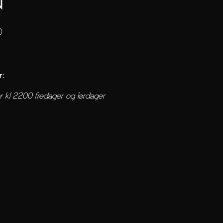
N
0
r:
r kl 2200 fredager og lørdager