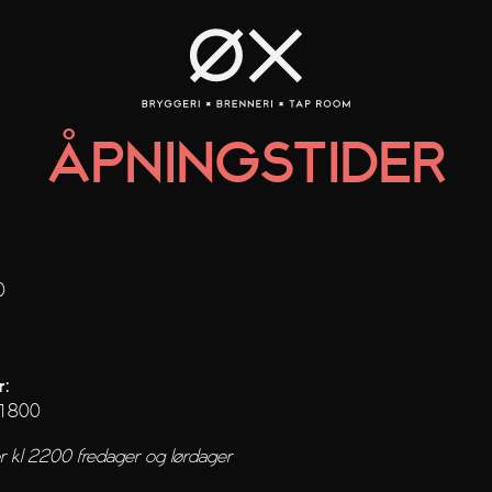
Å
PNINGSTIDE
R
0
r:
 1800
r kl 2200 fredager og lørdager